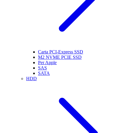
Carta PCI-Express SSD
M2 NVME PCIE SSD
Per Apple
SAS
SATA
HDD