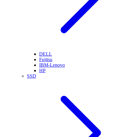
DELL
Fujitsu
IBM-Lenovo
HP
SSD