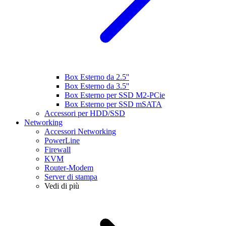
Box Esterno da 2.5''
Box Esterno da 3.5''
Box Esterno per SSD M2-PCie
Box Esterno per SSD mSATA
Accessori per HDD/SSD
Networking
Accessori Networking
PowerLine
Firewall
KVM
Router-Modem
Server di stampa
Vedi di più