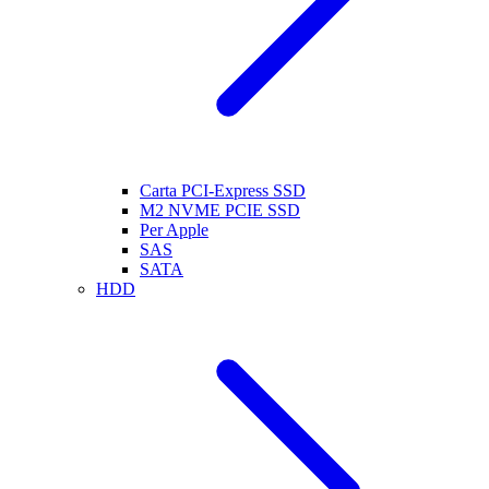
Carta PCI-Express SSD
M2 NVME PCIE SSD
Per Apple
SAS
SATA
HDD