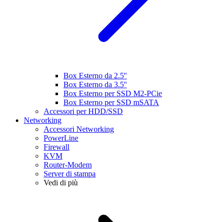
Box Esterno da 2.5''
Box Esterno da 3.5''
Box Esterno per SSD M2-PCie
Box Esterno per SSD mSATA
Accessori per HDD/SSD
Networking
Accessori Networking
PowerLine
Firewall
KVM
Router-Modem
Server di stampa
Vedi di più