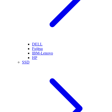
DELL
Fujitsu
IBM-Lenovo
HP
SSD