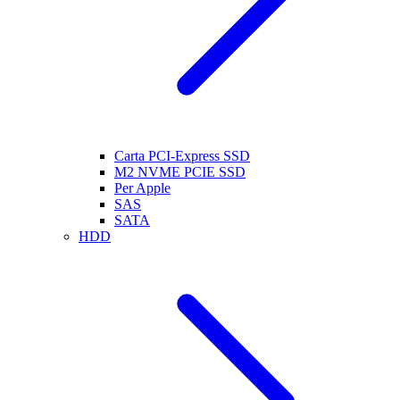
Carta PCI-Express SSD
M2 NVME PCIE SSD
Per Apple
SAS
SATA
HDD