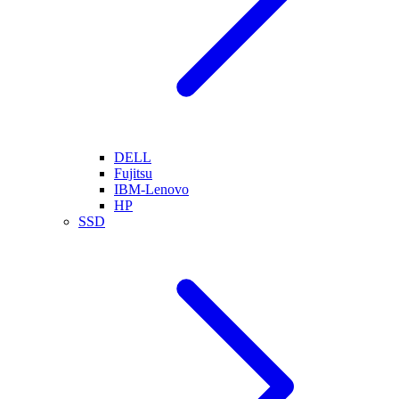
DELL
Fujitsu
IBM-Lenovo
HP
SSD