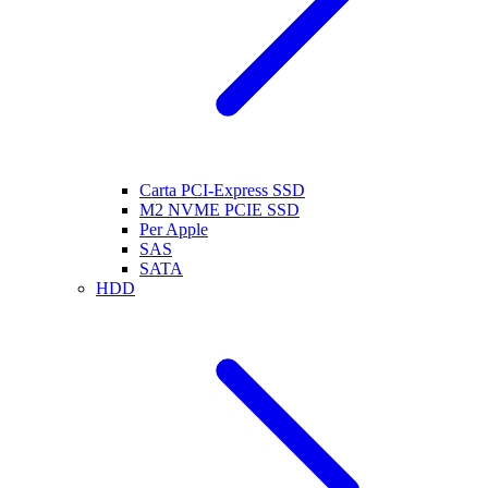
Carta PCI-Express SSD
M2 NVME PCIE SSD
Per Apple
SAS
SATA
HDD