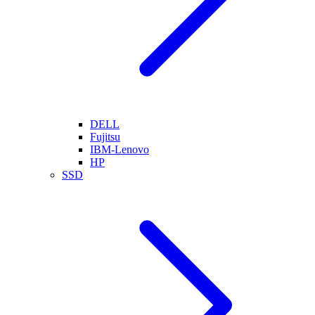
DELL
Fujitsu
IBM-Lenovo
HP
SSD