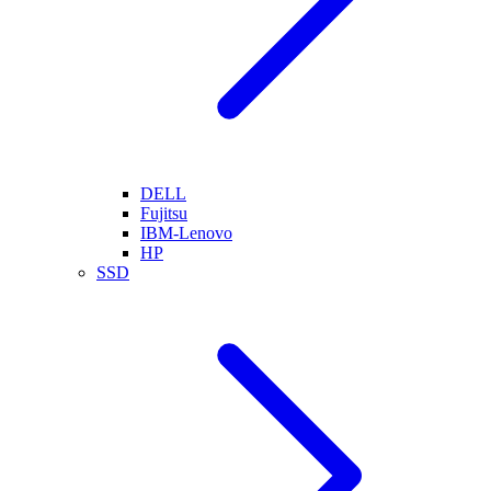
DELL
Fujitsu
IBM-Lenovo
HP
SSD