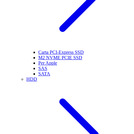
Carta PCI-Express SSD
M2 NVME PCIE SSD
Per Apple
SAS
SATA
HDD