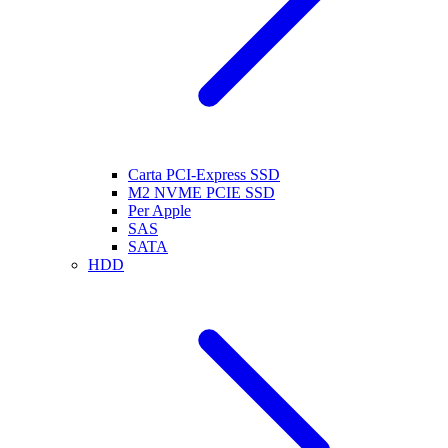
Carta PCI-Express SSD
M2 NVME PCIE SSD
Per Apple
SAS
SATA
HDD