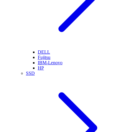
DELL
Fujitsu
IBM-Lenovo
HP
SSD