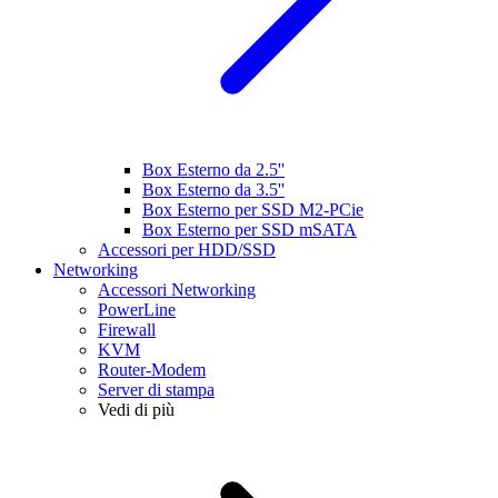
Box Esterno da 2.5''
Box Esterno da 3.5''
Box Esterno per SSD M2-PCie
Box Esterno per SSD mSATA
Accessori per HDD/SSD
Networking
Accessori Networking
PowerLine
Firewall
KVM
Router-Modem
Server di stampa
Vedi di più