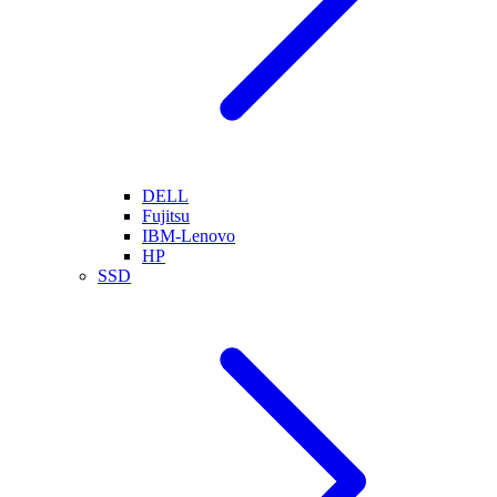
DELL
Fujitsu
IBM-Lenovo
HP
SSD