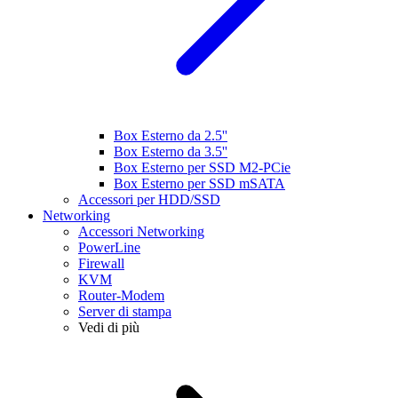
Box Esterno da 2.5''
Box Esterno da 3.5''
Box Esterno per SSD M2-PCie
Box Esterno per SSD mSATA
Accessori per HDD/SSD
Networking
Accessori Networking
PowerLine
Firewall
KVM
Router-Modem
Server di stampa
Vedi di più