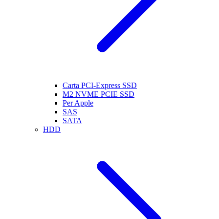
Carta PCI-Express SSD
M2 NVME PCIE SSD
Per Apple
SAS
SATA
HDD