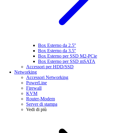
Box Esterno da 2.5''
Box Esterno da 3.5''
Box Esterno per SSD M2-PCie
Box Esterno per SSD mSATA
Accessori per HDD/SSD
Networking
Accessori Networking
PowerLine
Firewall
KVM
Router-Modem
Server di stampa
Vedi di più