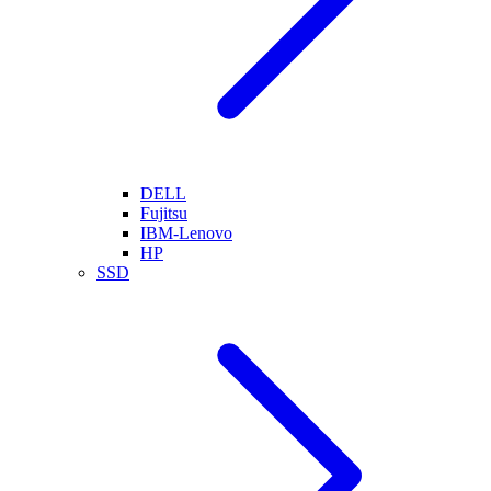
DELL
Fujitsu
IBM-Lenovo
HP
SSD