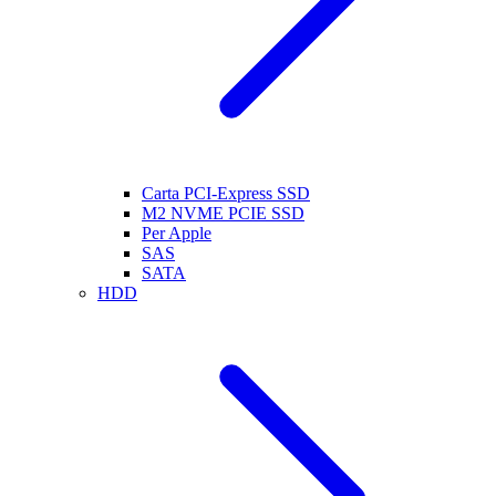
Carta PCI-Express SSD
M2 NVME PCIE SSD
Per Apple
SAS
SATA
HDD