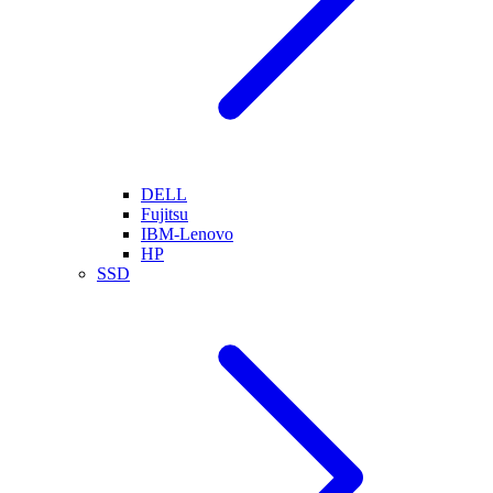
DELL
Fujitsu
IBM-Lenovo
HP
SSD