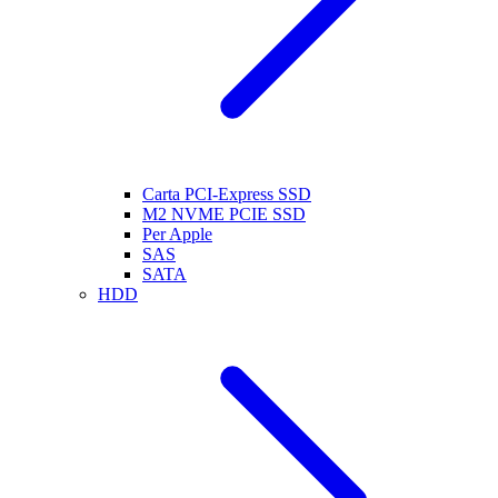
Carta PCI-Express SSD
M2 NVME PCIE SSD
Per Apple
SAS
SATA
HDD