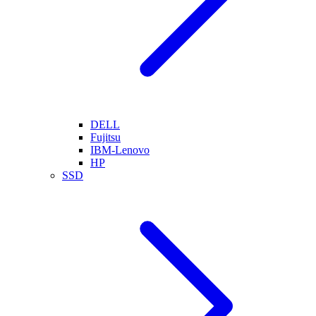
DELL
Fujitsu
IBM-Lenovo
HP
SSD