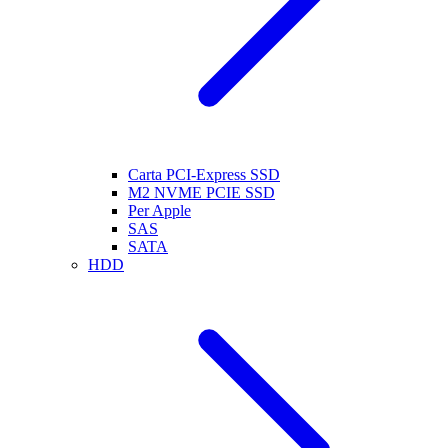
Carta PCI-Express SSD
M2 NVME PCIE SSD
Per Apple
SAS
SATA
HDD