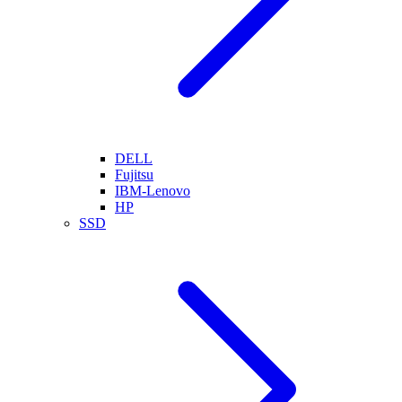
DELL
Fujitsu
IBM-Lenovo
HP
SSD