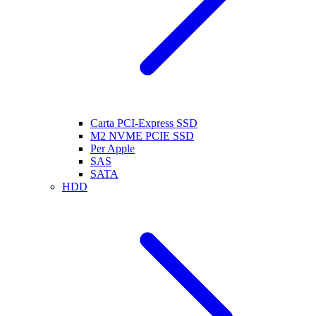
Carta PCI-Express SSD
M2 NVME PCIE SSD
Per Apple
SAS
SATA
HDD