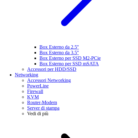
Box Esterno da 2.5''
Box Esterno da 3.5''
Box Esterno per SSD M2-PCie
Box Esterno per SSD mSATA
Accessori per HDD/SSD
Networking
Accessori Networking
PowerLine
Firewall
KVM
Router-Modem
Server di stampa
Vedi di più