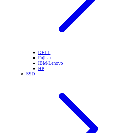
DELL
Fujitsu
IBM-Lenovo
HP
SSD