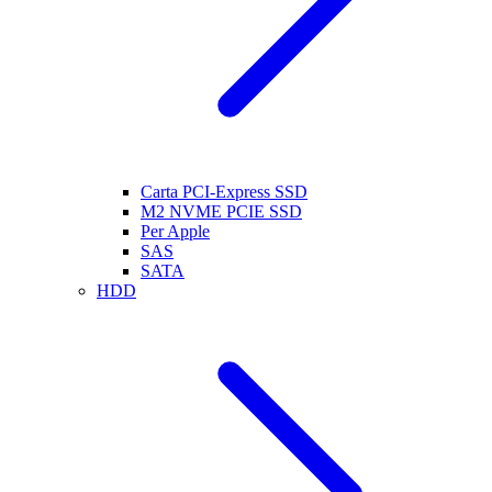
Carta PCI-Express SSD
M2 NVME PCIE SSD
Per Apple
SAS
SATA
HDD