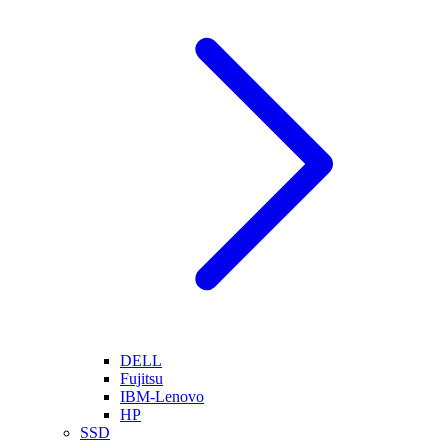
DELL
Fujitsu
IBM-Lenovo
HP
SSD