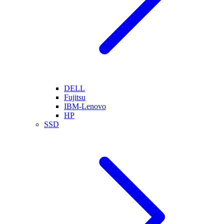
DELL
Fujitsu
IBM-Lenovo
HP
SSD