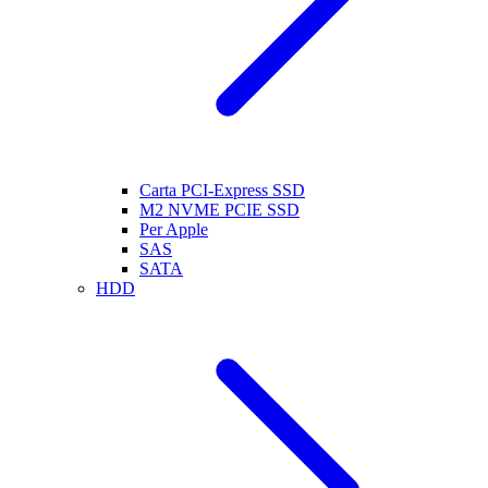
Carta PCI-Express SSD
M2 NVME PCIE SSD
Per Apple
SAS
SATA
HDD