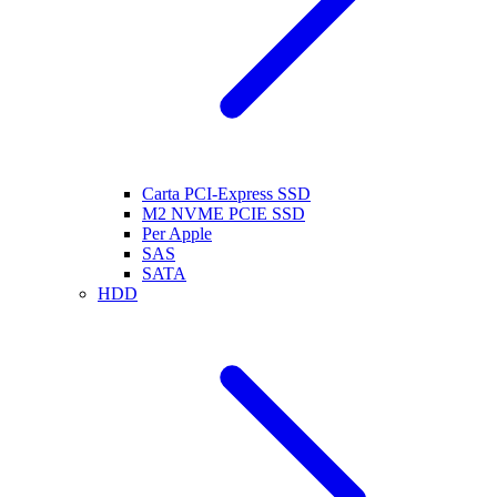
Carta PCI-Express SSD
M2 NVME PCIE SSD
Per Apple
SAS
SATA
HDD