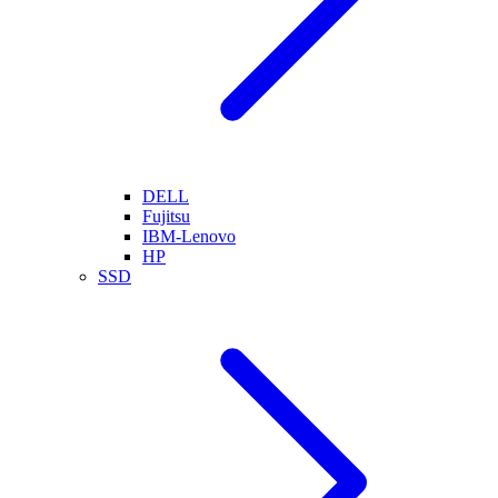
DELL
Fujitsu
IBM-Lenovo
HP
SSD