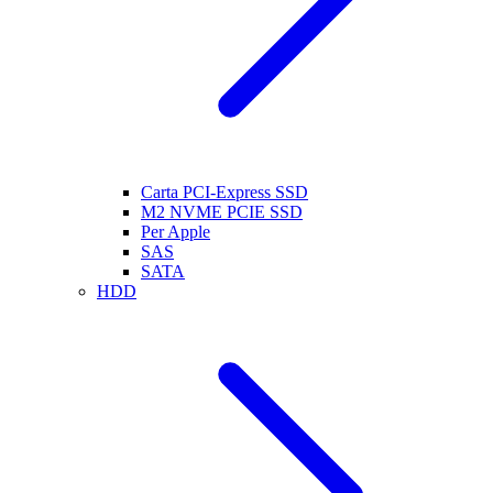
Carta PCI-Express SSD
M2 NVME PCIE SSD
Per Apple
SAS
SATA
HDD