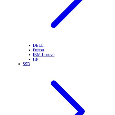
DELL
Fujitsu
IBM-Lenovo
HP
SSD