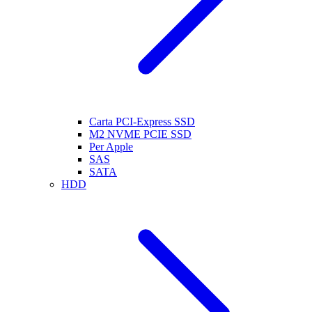
Carta PCI-Express SSD
M2 NVME PCIE SSD
Per Apple
SAS
SATA
HDD