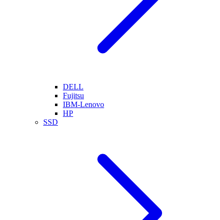
DELL
Fujitsu
IBM-Lenovo
HP
SSD