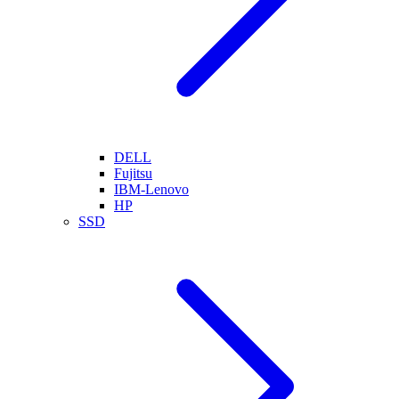
DELL
Fujitsu
IBM-Lenovo
HP
SSD