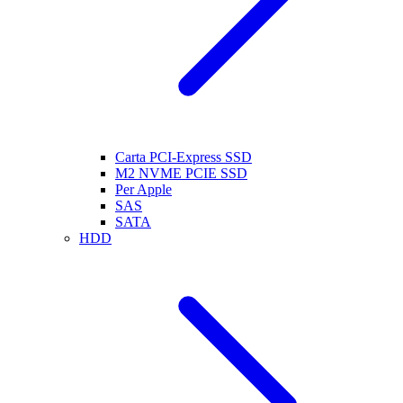
Carta PCI-Express SSD
M2 NVME PCIE SSD
Per Apple
SAS
SATA
HDD