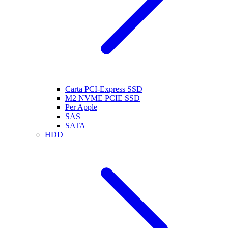
Carta PCI-Express SSD
M2 NVME PCIE SSD
Per Apple
SAS
SATA
HDD