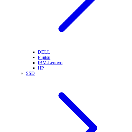
DELL
Fujitsu
IBM-Lenovo
HP
SSD