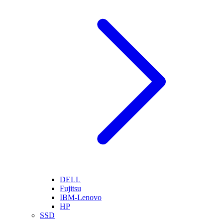
DELL
Fujitsu
IBM-Lenovo
HP
SSD