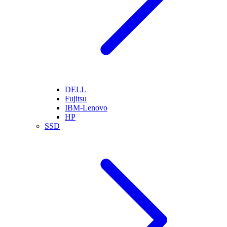
DELL
Fujitsu
IBM-Lenovo
HP
SSD