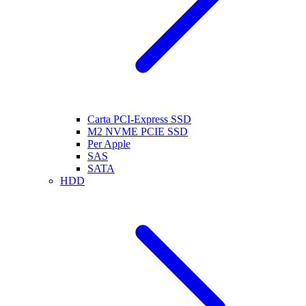
Carta PCI-Express SSD
M2 NVME PCIE SSD
Per Apple
SAS
SATA
HDD