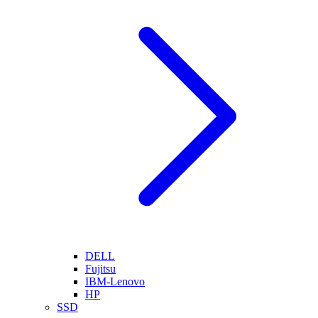
DELL
Fujitsu
IBM-Lenovo
HP
SSD