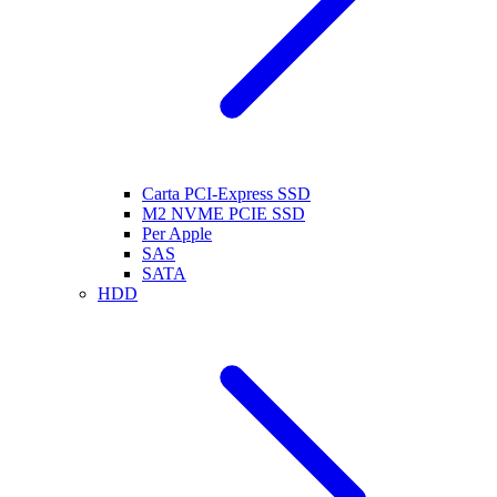
Carta PCI-Express SSD
M2 NVME PCIE SSD
Per Apple
SAS
SATA
HDD