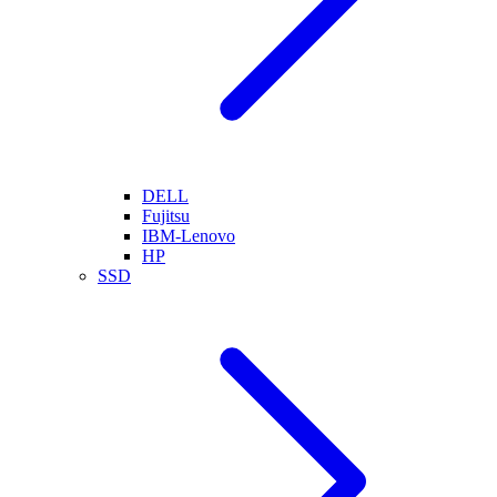
DELL
Fujitsu
IBM-Lenovo
HP
SSD