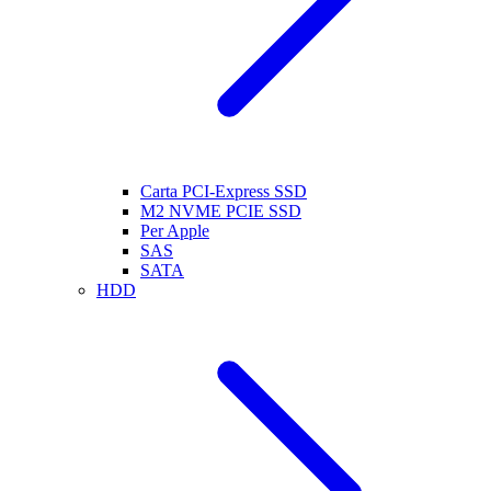
Carta PCI-Express SSD
M2 NVME PCIE SSD
Per Apple
SAS
SATA
HDD