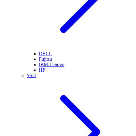
DELL
Fujitsu
IBM-Lenovo
HP
SSD