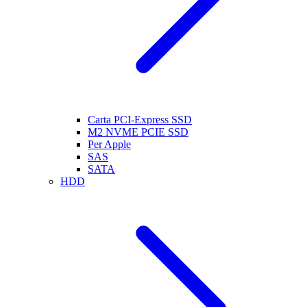
Carta PCI-Express SSD
M2 NVME PCIE SSD
Per Apple
SAS
SATA
HDD