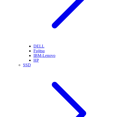
DELL
Fujitsu
IBM-Lenovo
HP
SSD