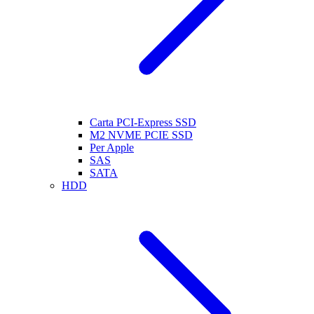
Carta PCI-Express SSD
M2 NVME PCIE SSD
Per Apple
SAS
SATA
HDD