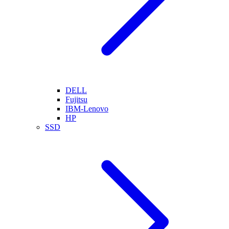
DELL
Fujitsu
IBM-Lenovo
HP
SSD