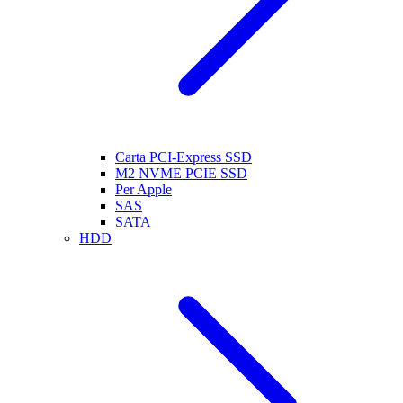
Carta PCI-Express SSD
M2 NVME PCIE SSD
Per Apple
SAS
SATA
HDD