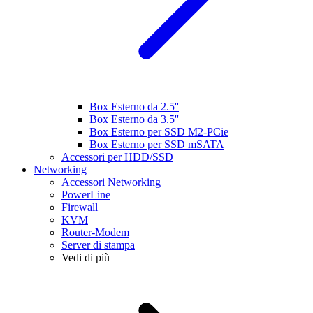
Box Esterno da 2.5''
Box Esterno da 3.5''
Box Esterno per SSD M2-PCie
Box Esterno per SSD mSATA
Accessori per HDD/SSD
Networking
Accessori Networking
PowerLine
Firewall
KVM
Router-Modem
Server di stampa
Vedi di più