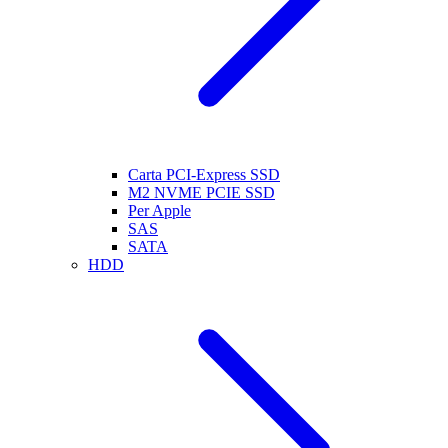
Carta PCI-Express SSD
M2 NVME PCIE SSD
Per Apple
SAS
SATA
HDD