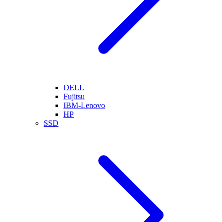
DELL
Fujitsu
IBM-Lenovo
HP
SSD