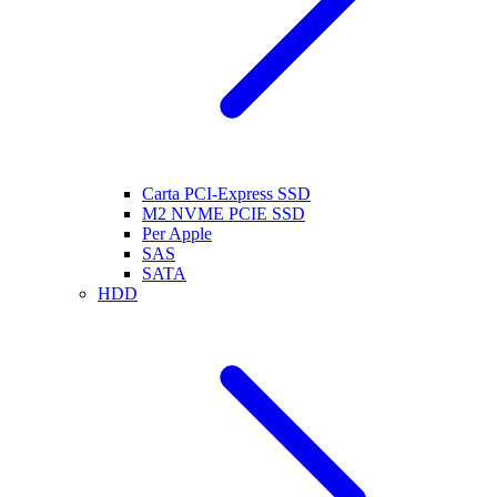
Carta PCI-Express SSD
M2 NVME PCIE SSD
Per Apple
SAS
SATA
HDD