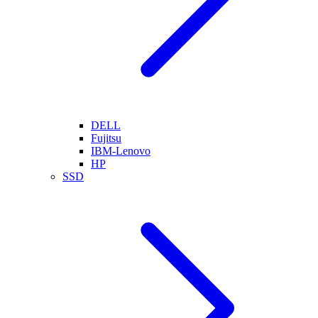
DELL
Fujitsu
IBM-Lenovo
HP
SSD