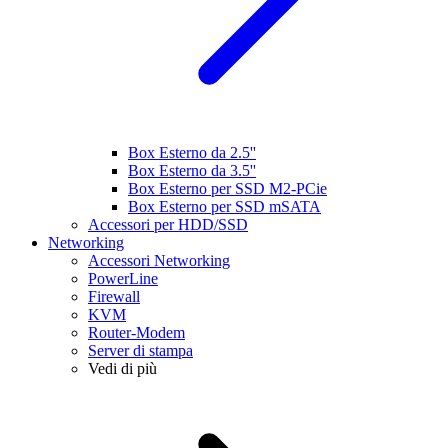
Box Esterno da 2.5''
Box Esterno da 3.5''
Box Esterno per SSD M2-PCie
Box Esterno per SSD mSATA
Accessori per HDD/SSD
Networking
Accessori Networking
PowerLine
Firewall
KVM
Router-Modem
Server di stampa
Vedi di più