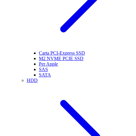
Carta PCI-Express SSD
M2 NVME PCIE SSD
Per Apple
SAS
SATA
HDD