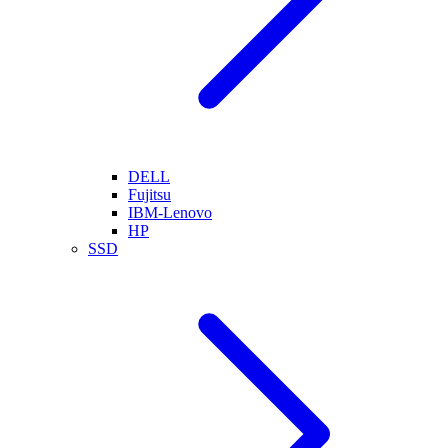
DELL
Fujitsu
IBM-Lenovo
HP
SSD