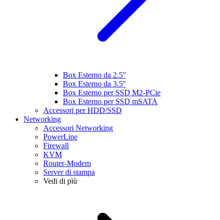
Box Esterno da 2.5''
Box Esterno da 3.5''
Box Esterno per SSD M2-PCie
Box Esterno per SSD mSATA
Accessori per HDD/SSD
Networking
Accessori Networking
PowerLine
Firewall
KVM
Router-Modem
Server di stampa
Vedi di più