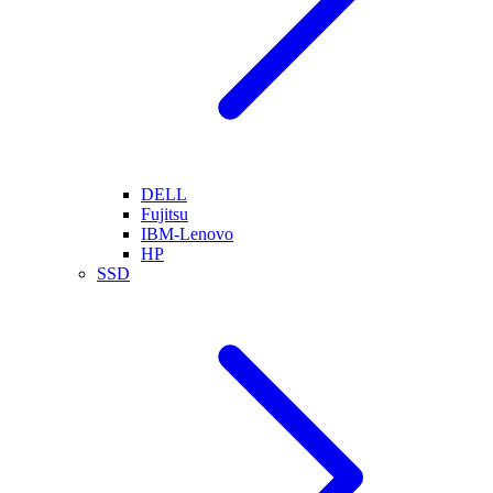
DELL
Fujitsu
IBM-Lenovo
HP
SSD