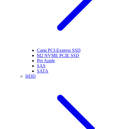
Carta PCI-Express SSD
M2 NVME PCIE SSD
Per Apple
SAS
SATA
HDD