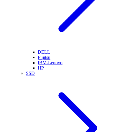
DELL
Fujitsu
IBM-Lenovo
HP
SSD