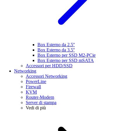
Box Esterno da 2.5''
Box Esterno da 3.5''
Box Esterno per SSD M2-PCie
Box Esterno per SSD mSATA
Accessori per HDD/SSD
Networking
Accessori Networking
PowerLine
Firewall
KVM
Router-Modem
Server di stampa
Vedi di più