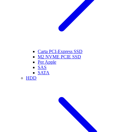
Carta PCI-Express SSD
M2 NVME PCIE SSD
Per Apple
SAS
SATA
HDD