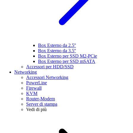
Box Esterno da 2.5''
Box Esterno da 3.5''
Box Esterno per SSD M2-PCie
Box Esterno per SSD mSATA
Accessori per HDD/SSD
Networking
Accessori Networking
PowerLine
Firewall
KVM
Router-Modem
Server di stampa
Vedi di più