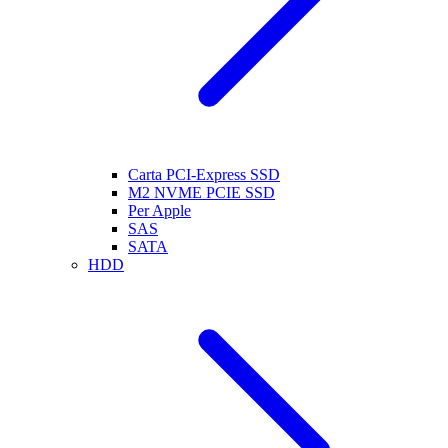
Carta PCI-Express SSD
M2 NVME PCIE SSD
Per Apple
SAS
SATA
HDD