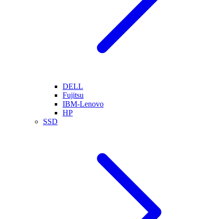
DELL
Fujitsu
IBM-Lenovo
HP
SSD