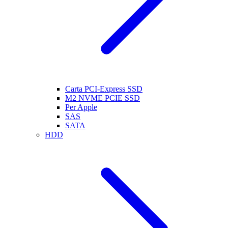
Carta PCI-Express SSD
M2 NVME PCIE SSD
Per Apple
SAS
SATA
HDD