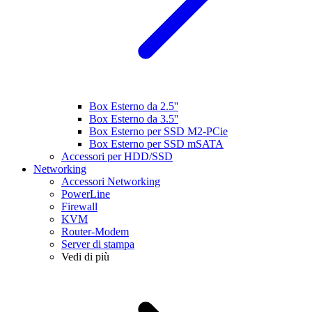
Box Esterno da 2.5''
Box Esterno da 3.5''
Box Esterno per SSD M2-PCie
Box Esterno per SSD mSATA
Accessori per HDD/SSD
Networking
Accessori Networking
PowerLine
Firewall
KVM
Router-Modem
Server di stampa
Vedi di più