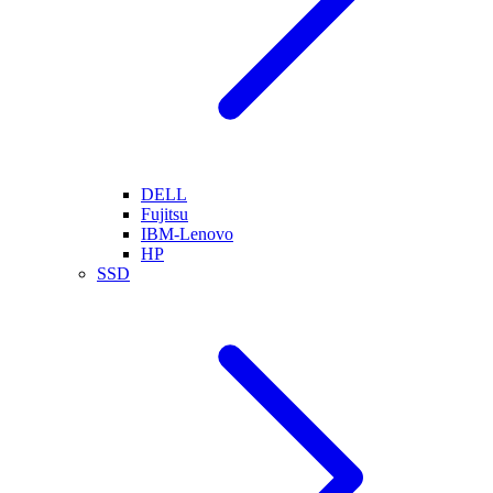
DELL
Fujitsu
IBM-Lenovo
HP
SSD