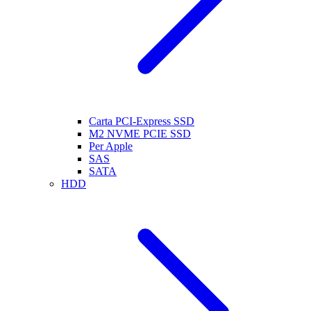
Carta PCI-Express SSD
M2 NVME PCIE SSD
Per Apple
SAS
SATA
HDD