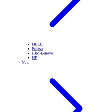
DELL
Fujitsu
IBM-Lenovo
HP
SSD