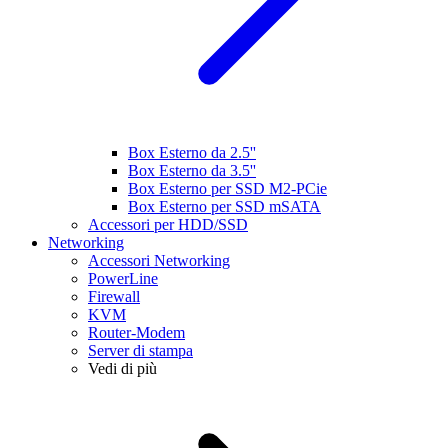
Box Esterno da 2.5''
Box Esterno da 3.5''
Box Esterno per SSD M2-PCie
Box Esterno per SSD mSATA
Accessori per HDD/SSD
Networking
Accessori Networking
PowerLine
Firewall
KVM
Router-Modem
Server di stampa
Vedi di più