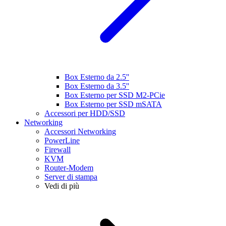
Box Esterno da 2.5''
Box Esterno da 3.5''
Box Esterno per SSD M2-PCie
Box Esterno per SSD mSATA
Accessori per HDD/SSD
Networking
Accessori Networking
PowerLine
Firewall
KVM
Router-Modem
Server di stampa
Vedi di più