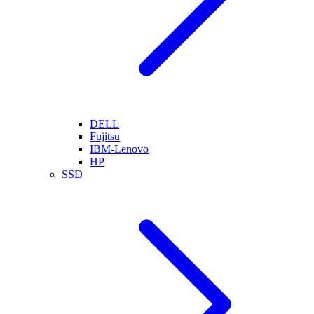
DELL
Fujitsu
IBM-Lenovo
HP
SSD