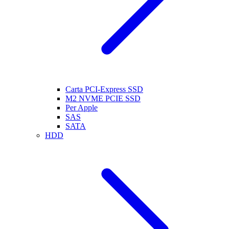
Carta PCI-Express SSD
M2 NVME PCIE SSD
Per Apple
SAS
SATA
HDD