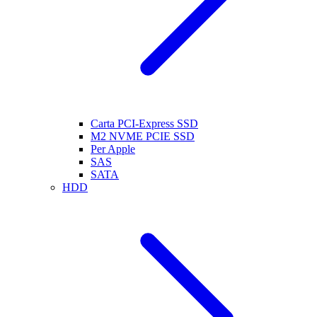
Carta PCI-Express SSD
M2 NVME PCIE SSD
Per Apple
SAS
SATA
HDD