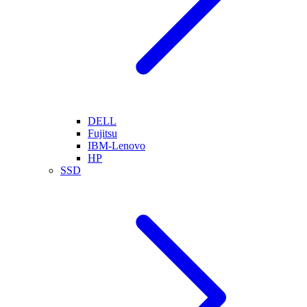
DELL
Fujitsu
IBM-Lenovo
HP
SSD