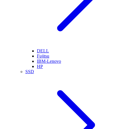
DELL
Fujitsu
IBM-Lenovo
HP
SSD