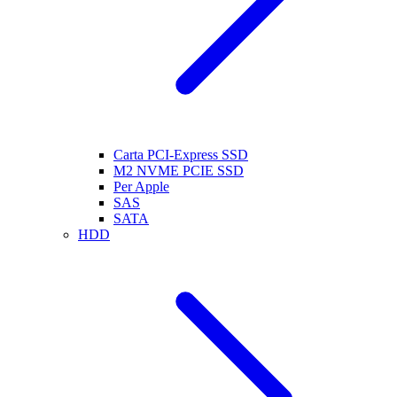
Carta PCI-Express SSD
M2 NVME PCIE SSD
Per Apple
SAS
SATA
HDD