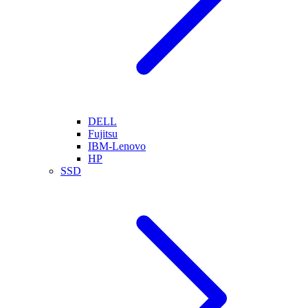
DELL
Fujitsu
IBM-Lenovo
HP
SSD