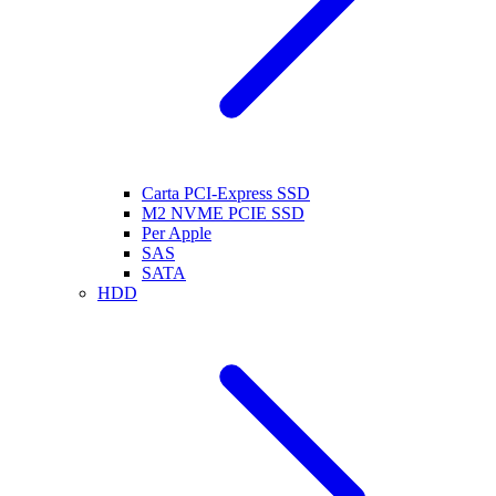
Carta PCI-Express SSD
M2 NVME PCIE SSD
Per Apple
SAS
SATA
HDD