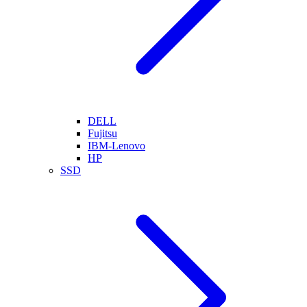
DELL
Fujitsu
IBM-Lenovo
HP
SSD