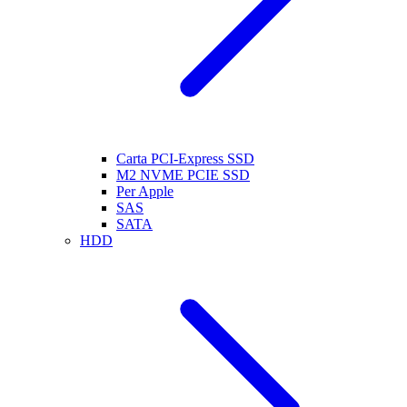
Carta PCI-Express SSD
M2 NVME PCIE SSD
Per Apple
SAS
SATA
HDD