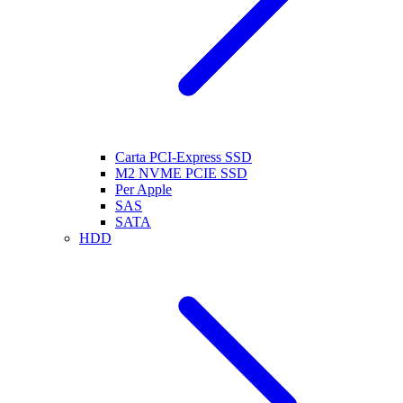
Carta PCI-Express SSD
M2 NVME PCIE SSD
Per Apple
SAS
SATA
HDD