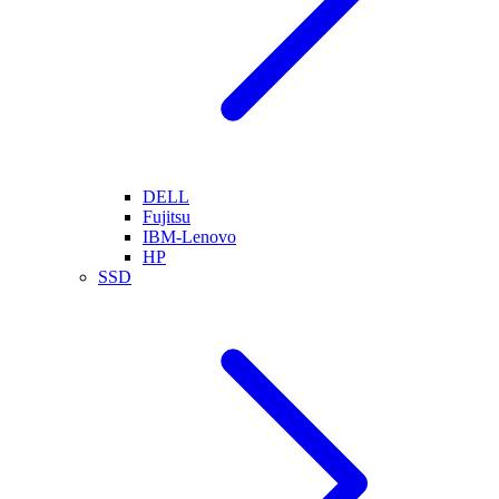
DELL
Fujitsu
IBM-Lenovo
HP
SSD