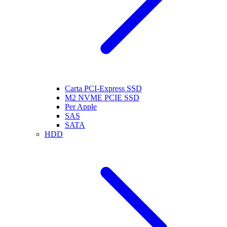
Carta PCI-Express SSD
M2 NVME PCIE SSD
Per Apple
SAS
SATA
HDD