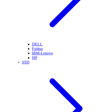
DELL
Fujitsu
IBM-Lenovo
HP
SSD