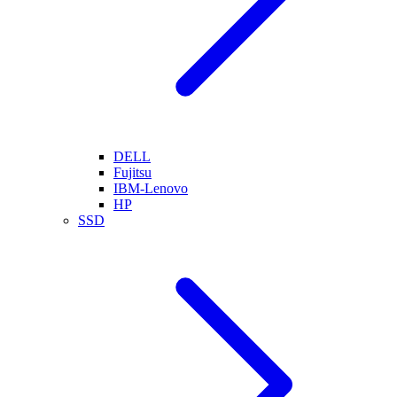
DELL
Fujitsu
IBM-Lenovo
HP
SSD