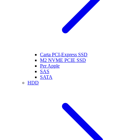
Carta PCI-Express SSD
M2 NVME PCIE SSD
Per Apple
SAS
SATA
HDD