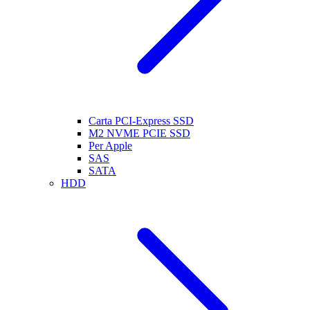
Carta PCI-Express SSD
M2 NVME PCIE SSD
Per Apple
SAS
SATA
HDD