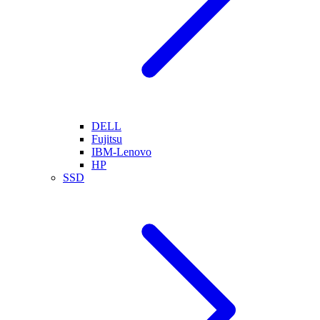
DELL
Fujitsu
IBM-Lenovo
HP
SSD