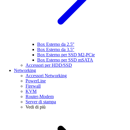
Box Esterno da 2.5''
Box Esterno da 3.5''
Box Esterno per SSD M2-PCie
Box Esterno per SSD mSATA
Accessori per HDD/SSD
Networking
Accessori Networking
PowerLine
Firewall
KVM
Router-Modem
Server di stampa
Vedi di più