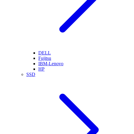
DELL
Fujitsu
IBM-Lenovo
HP
SSD