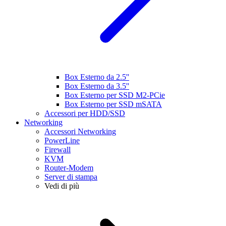
Box Esterno da 2.5''
Box Esterno da 3.5''
Box Esterno per SSD M2-PCie
Box Esterno per SSD mSATA
Accessori per HDD/SSD
Networking
Accessori Networking
PowerLine
Firewall
KVM
Router-Modem
Server di stampa
Vedi di più