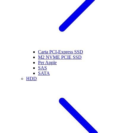
Carta PCI-Express SSD
M2 NVME PCIE SSD
Per Apple
SAS
SATA
HDD