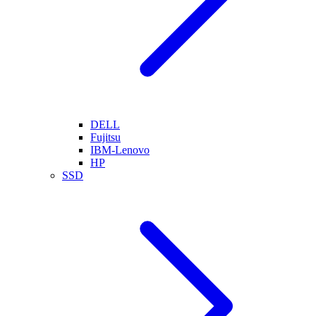
DELL
Fujitsu
IBM-Lenovo
HP
SSD