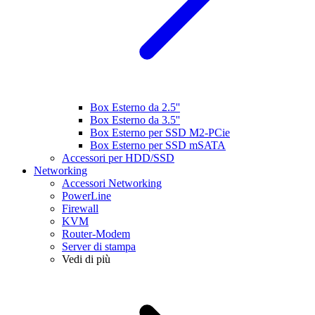
Box Esterno da 2.5''
Box Esterno da 3.5''
Box Esterno per SSD M2-PCie
Box Esterno per SSD mSATA
Accessori per HDD/SSD
Networking
Accessori Networking
PowerLine
Firewall
KVM
Router-Modem
Server di stampa
Vedi di più