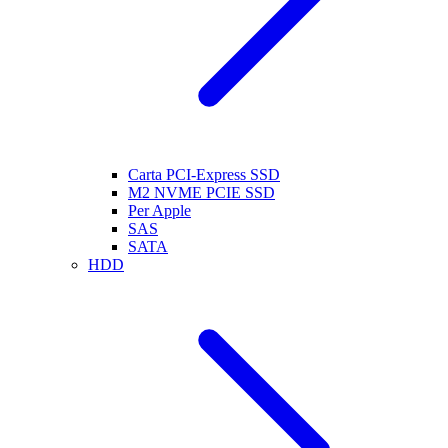
Carta PCI-Express SSD
M2 NVME PCIE SSD
Per Apple
SAS
SATA
HDD