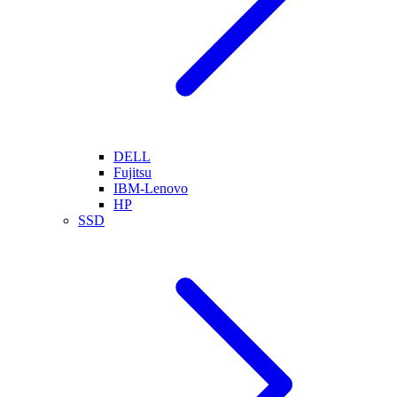
DELL
Fujitsu
IBM-Lenovo
HP
SSD