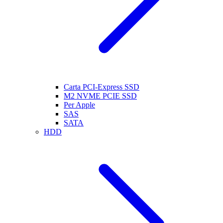
Carta PCI-Express SSD
M2 NVME PCIE SSD
Per Apple
SAS
SATA
HDD