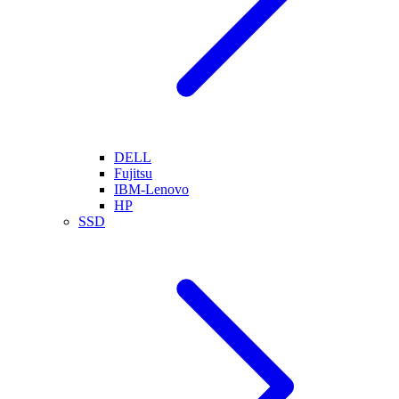
DELL
Fujitsu
IBM-Lenovo
HP
SSD