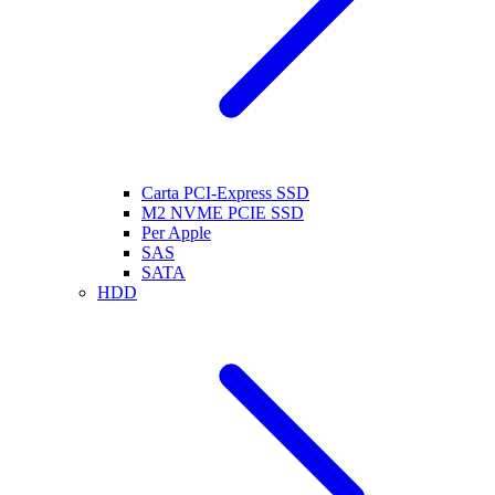
Carta PCI-Express SSD
M2 NVME PCIE SSD
Per Apple
SAS
SATA
HDD