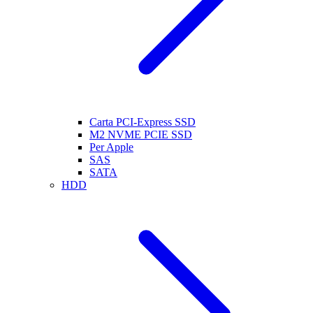
Carta PCI-Express SSD
M2 NVME PCIE SSD
Per Apple
SAS
SATA
HDD