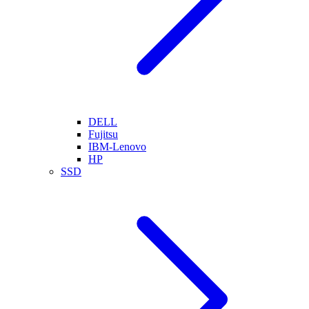
DELL
Fujitsu
IBM-Lenovo
HP
SSD