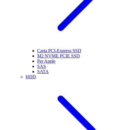
Carta PCI-Express SSD
M2 NVME PCIE SSD
Per Apple
SAS
SATA
HDD