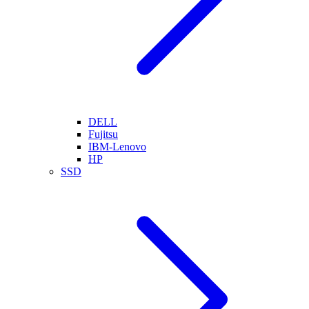
DELL
Fujitsu
IBM-Lenovo
HP
SSD